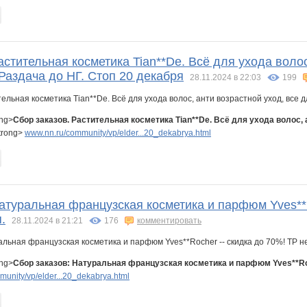
астительная косметика Tian**De. Всё для ухода волос
Раздача до НГ. Стоп 20 декабря
28.11.2024 в 22:03
199
ong>
Сбор заказов. Растительная косметика Tian**De. Всё для ухода волос, 
trong>
www.nn.ru/community/vp/elder...20_dekabrya.html
атуральная французская косметика и парфюм Yves**Ro
.
28.11.2024 в 21:21
176
комментировать
ong>
Сбор заказов: Натуральная французская косметика и парфюм Yves**Roch
unity/vp/elder...20_dekabrya.html