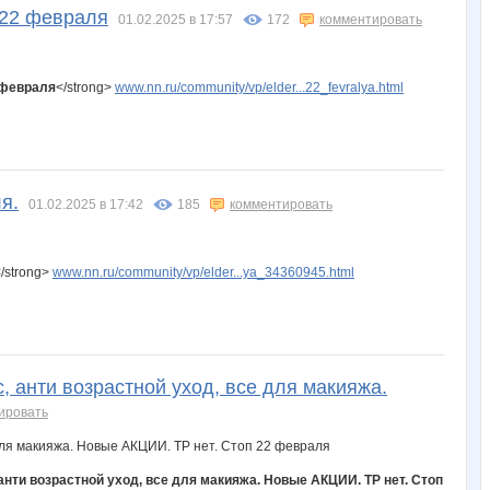
 22 февраля
01.02.2025 в 17:57
172
комментировать
 февраля
</strong>
www.nn.ru/community/vp/elder...22_fevralya.html
я.
01.02.2025 в 17:42
185
комментировать
/strong>
www.nn.ru/community/vp/elder...ya_34360945.html
, анти возрастной уход, все для макияжа.
ировать
 анти возрастной уход, все для макияжа. Новые АКЦИИ. ТР нет. Стоп