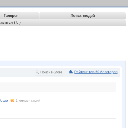
Галерея
Поиск людей
равится
( 8 )
Рейтинг топ-50 блоггеров
Роше
1 комментарий