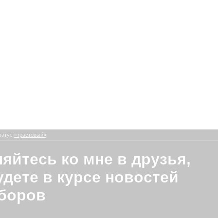
татус
«трастовый»
яйтесь ко мне в друзья,
удете в курсе новостей
боров