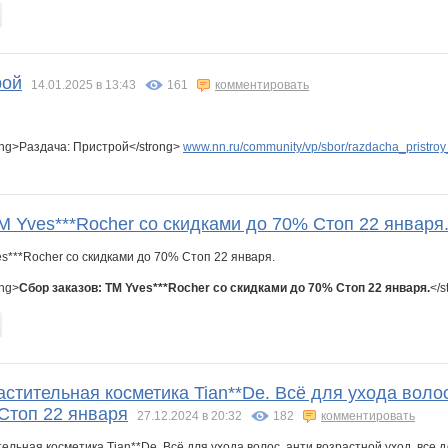
рой
14.01.2025 в 13:43
161
комментировать
ong>Раздача: Пристрой</strong>
www.nn.ru/community/vp/sbor/razdacha_pristro
М Yves***Rocher со скидками до 70% Стоп 22 января
ong>
Сбор заказов: ТМ Yves***Rocher со скидками до 70% Стоп 22 января.
</s
астительная косметика Tian**De. Всё для ухода волос
 Стоп 22 января
27.12.2024 в 20:32
182
комментировать