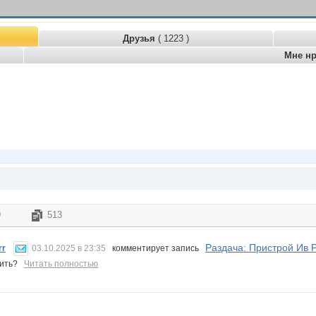
Друзья
( 1223 )
Мне н
9
513
Раздача: Пристрой Ив 
rr
03.10.2025 в 23:35
комментирует запись
учить?
Читать полностью