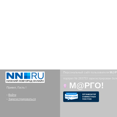
Персональный сайт пользователя
М@Р
портрет № 283753 зарегистрирован боле
М@РГО!
Привет, Гость !
-
Войти
-
Зарегистрироваться