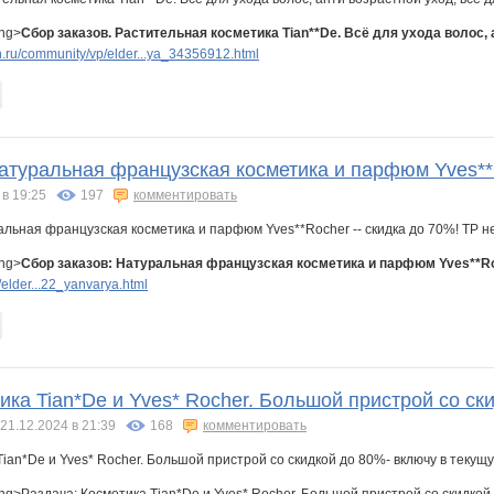
ong>
Сбор заказов. Растительная косметика Tian**De. Всё для ухода волос, 
.ru/community/vp/elder...ya_34356912.html
атуральная французская косметика и парфюм Yves**Ro
 в 19:25
197
комментировать
ong>
Сбор заказов: Натуральная французская косметика и парфюм Yves**Roch
elder...22_yanvarya.html
ика Tian*De и Yves* Rocher. Большой пристрой со ск
21.12.2024 в 21:39
168
комментировать