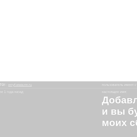
ГО!
:
erryf.www.nn.ru
пользователь имеет с
е 1 года назад
настоящее имя:
Добавл
и вы б
моих с