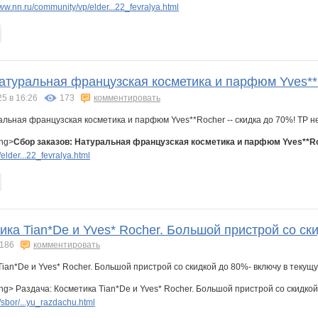
w.nn.ru/community/vp/elder...22_fevralya.html
атуральная французская косметика и парфюм Yves**Ro
25 в 16:26
173
комментировать
ong>
Сбор заказов: Натуральная французская косметика и парфюм Yves**Roc
lder...22_fevralya.html
ика Tian*De и Yves* Rocher. Большой пристрой со с
186
комментировать
ng> Раздача: Косметика Tian*De и Yves* Rocher. Большой пристрой со скидкой
sbor/...yu_razdachu.html