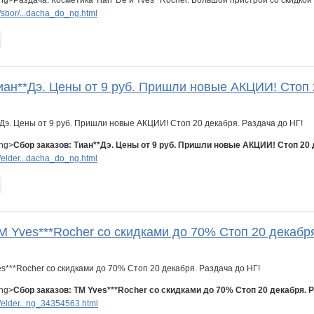
ng>Раздача: Косметика Tian*De и Yves* Rocher. Большой пристрой со скидкой 
sbor/...dacha_do_ng.html
иан**Дэ. Цены от 9 руб. Пришли новые АКЦИИ! Стоп 
ong>
Сбор заказов: Тиан**Дэ. Цены от 9 руб. Пришли новые АКЦИИ! Стоп 20 
elder...dacha_do_ng.html
М Yves***Rocher со скидками до 70% Стоп 20 декабря
ong>
Сбор заказов: ТМ Yves***Rocher со скидками до 70% Стоп 20 декабря. 
elder...ng_34354563.html