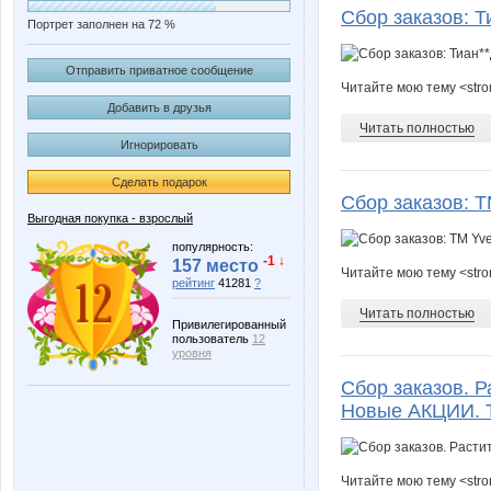
Сбор заказов: 
Портрет заполнен на 72 %
Отправить приватное сообщение
Читайте мою тему <str
Добавить в друзья
Читать полностью
Игнорировать
Сделать подарок
Сбор заказов: Т
Выгодная покупка - взрослый
популярность:
-1 ↓
157 место
Читайте мою тему <str
рейтинг
41281
?
Читать полностью
Привилегированный
пользователь
12
уровня
Сбор заказов. Р
Новые АКЦИИ. Т
Читайте мою тему <str