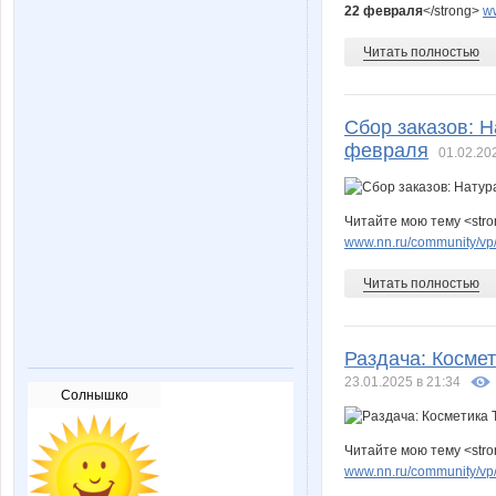
22 февраля
</strong>
ww
Читать полностью
Сбор заказов: Н
февраля
01.02.20
Читайте мою тему <str
www.nn.ru/community/vp/e
Читать полностью
Раздача: Космет
23.01.2025 в 21:34
Солнышко
Читайте мою тему <stro
www.nn.ru/community/vp/