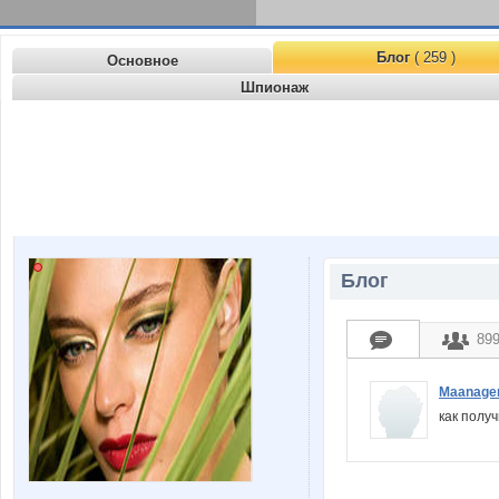
Блог
( 259 )
Основное
Шпионаж
Блог
89
Maanage
как пол