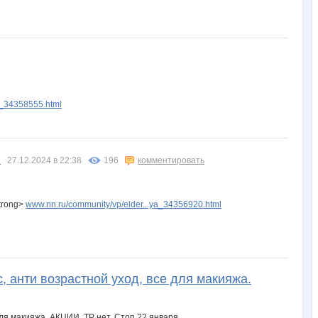
y_34358555.html
.
27.12.2024 в 22:38
196
комментировать
trong>
www.nn.ru/community/vp/elder...ya_34356920.html
, анти возрастной уход, все для макияжа.