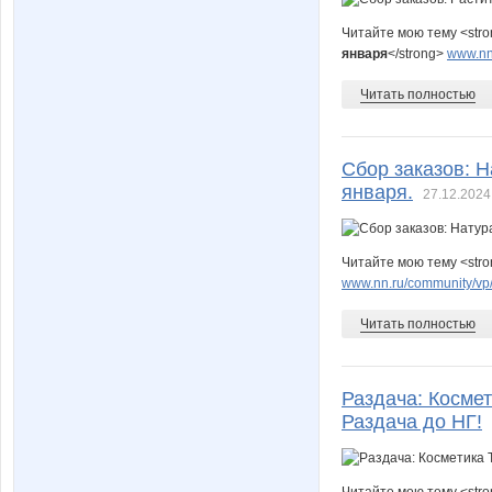
Читайте мою тему <str
января
</strong>
www.nn
Читать полностью
Сбор заказов: Н
января.
27.12.2024
Читайте мою тему <str
www.nn.ru/community/vp/
Читать полностью
Раздача: Космет
Раздача до НГ!