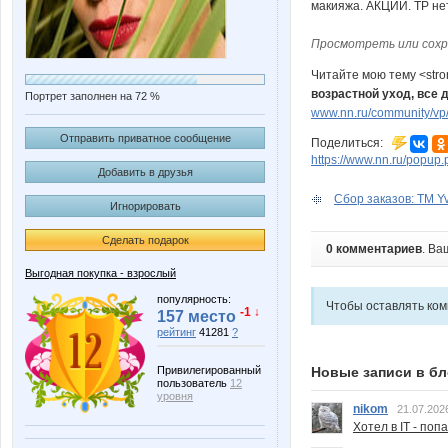
Просмотреть или сохр
Читайте мою тему <str
возрастной уход, все 
Портрет заполнен на 72 %
www.nn.ru/community/vp/
Отправить приватное сообщение
Поделиться:
https://www.nn.ru/pop
Добавить в друзья
Сбор заказов: ТМ Yv
Игнорировать
Сделать подарок
0 комментариев
. Ва
Выгодная покупка - взрослый
популярность:
Чтобы оставлять ко
-1 ↓
157 место
рейтинг
41281
?
Новые записи в бл
Привилегированный
пользователь
12
уровня
nikom
21.07.202
Хотел в IT - поп