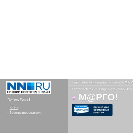
Персональный сайт пользователя
М@Р
портрет № 283753 зарегистрирован боле
М@РГО!
Привет, Гость !
-
Войти
-
Зарегистрироваться