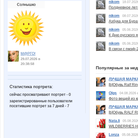
nikom
18.07.202
Солнышко
Полдневное лет
nikom
08.07.202
Азбука для Бура
nikom
05.06.202
К Дню русского 
nikom
05.06.202
В связи с пмэф-
М@РГО!
29.07.2026 в
20:38:58
Популярные за не
ЛУЧШАЯ МАРК
[b]Обувь Ralf Ri
Статистика портрета:
Olgs
04.08.2026 
сейчас просматривают портрет - 0
Фото вещей из ки
зарегистрированные пользователи
посетившие портрет за 7 дней - 7
ЛУЧШАЯ МАРК
[b]Обувь RALF RI
Nata.li
05.08.202
WILDBERRIES Н
Lonza
05.08.2026