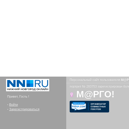
Персональный сайт пользователя
М@Р
портрет № 283753 зарегистрирован боле
М@РГО!
Привет, Гость !
-
Войти
-
Зарегистрироваться