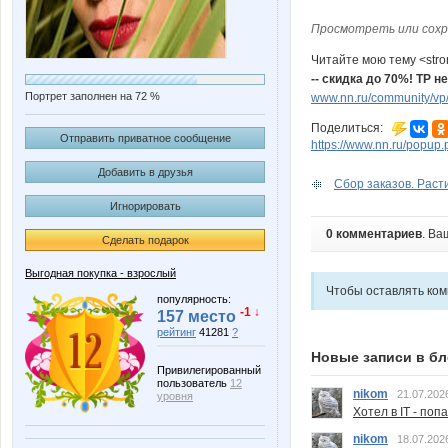
Просмотреть или сохр
Читайте мою тему <str
-- скидка до 70%! ТР н
Портрет заполнен на 72 %
www.nn.ru/community/vp/
Поделиться:
Отправить приватное сообщение
https://www.nn.ru/pop
Добавить в друзья
Сбор заказов. Расти
Игнорировать
0 комментариев
. Ва
Сделать подарок
Выгодная покупка - взрослый
Чтобы оставлять ко
популярность:
-1 ↓
157 место
рейтинг
41281
?
Новые записи в бл
Привилегированный
пользователь
12
nikom
21.07.202
уровня
Хотел в IT - поп
nikom
18.07.202