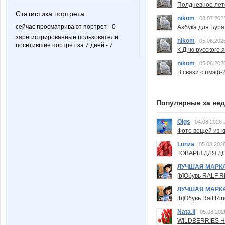
Полдневное лет
Статистика портрета:
nikom
08.07.202
сейчас просматривают портрет - 0
Азбука для Бура
зарегистрированные пользователи
nikom
05.06.202
посетившие портрет за 7 дней - 7
К Дню русского 
nikom
05.06.202
В связи с пмэф-
Популярные за не
Olgs
04.08.2026 
Фото вещей из ки
Lonza
05.08.2026
ТОВАРЫ ДЛЯ ДО
ЛУЧШАЯ МАРК
[b]Обувь RALF RI
ЛУЧШАЯ МАРК
[b]Обувь Ralf Ri
Nata.li
05.08.202
WILDBERRIES Н