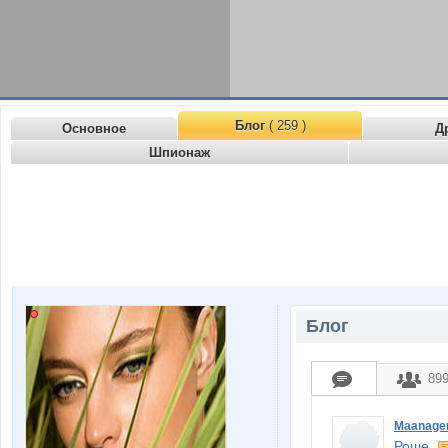
Блог
( 259 )
Основное
Д
Шпионаж
Блог
89
Maanage
Роше