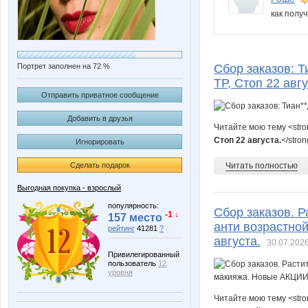
как пол
Портрет заполнен на 72 %
Сбор заказов: Т
ТР, Стоп 22 авгу
Отправить приватное сообщение
Добавить в друзья
Читайте мою тему <str
Стоп 22 августа.
</stro
Игнорировать
Сделать подарок
Читать полностью
Выгодная покупка - взрослый
популярность:
Сбор заказов. Р
-1 ↓
157 место
анти возрастной
рейтинг
41281
?
августа.
30.07.2026
Привилегированный
пользователь
12
уровня
Читайте мою тему <str