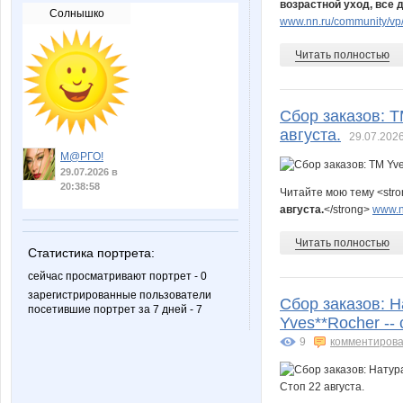
возрастной уход, все 
Солнышко
www.nn.ru/community/vp/
Читать полностью
Сбор заказов: Т
августа.
29.07.2026
М@РГО!
29.07.2026 в
20:38:58
Читайте мою тему <str
августа.
</strong>
www.n
Читать полностью
Статистика портрета:
сейчас просматривают портрет - 0
зарегистрированные пользователи
Сбор заказов: 
посетившие портрет за 7 дней - 7
Yves**Rocher -- 
9
комментирова