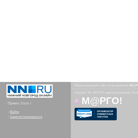
Персональный сайт пользователя
М@Р
портрет № 283753 зарегистрирован боле
М@РГО!
Привет, Гость !
-
Войти
-
Зарегистрироваться