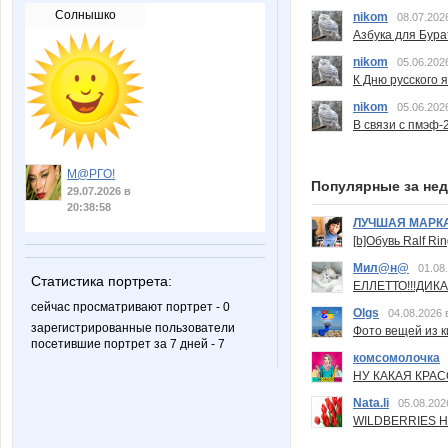
Солнышко
nikom
08.07.202
Азбука для Бура
nikom
05.06.202
К Дню русского 
nikom
05.06.202
В связи с пмэф-
М@РГО!
Популярные за не
29.07.2026 в
20:38:58
ЛУЧШАЯ МАРК
[b]Обувь Ralf Ri
Мил@н@
01.08
Статистика портрета:
ЕЛЛЕТТО!!!ДИК
сейчас просматривают портрет - 0
Olgs
04.08.2026 
зарегистрированные пользователи
Фото вещей из ки
посетившие портрет за 7 дней - 7
комсомолочка
НУ КАКАЯ КРАСОТ
Nata.li
05.08.202
WILDBERRIES Н