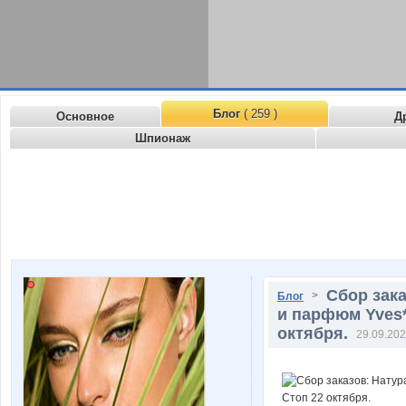
Блог
( 259 )
Основное
Д
Шпионаж
Сбор зак
>
Блог
и парфюм Yves**
октября.
29.09.202