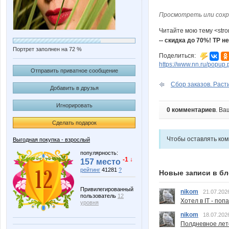
Просмотреть или сохр
Читайте мою тему <str
-- скидка до 70%! ТР не
Портрет заполнен на 72 %
Поделиться:
https://www.nn.ru/pop
Отправить приватное сообщение
Сбор заказов. Расти
Добавить в друзья
Игнорировать
0 комментариев
. Ва
Сделать подарок
Чтобы оставлять ко
Выгодная покупка - взрослый
популярность:
-1 ↓
157 место
рейтинг
41281
?
Новые записи в бл
Привилегированный
nikom
21.07.202
пользователь
12
Хотел в IT - поп
уровня
nikom
18.07.202
Полдневное лет