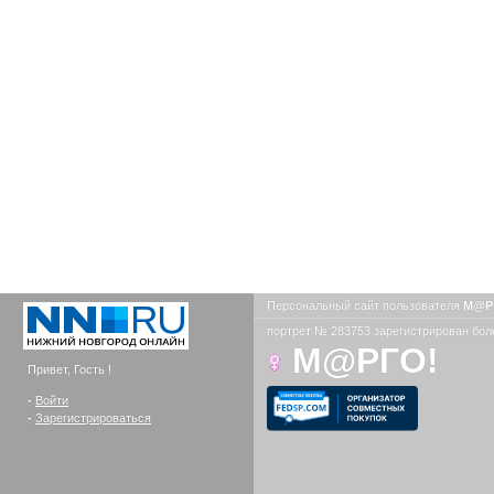
Персональный сайт пользователя
М@Р
портрет № 283753 зарегистрирован боле
М@РГО!
Привет, Гость !
-
Войти
-
Зарегистрироваться