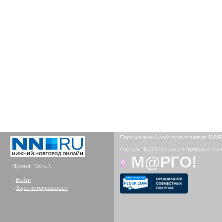
Персональный сайт пользователя
М@Р
портрет № 283753 зарегистрирован боле
М@РГО!
Привет, Гость !
-
Войти
-
Зарегистрироваться