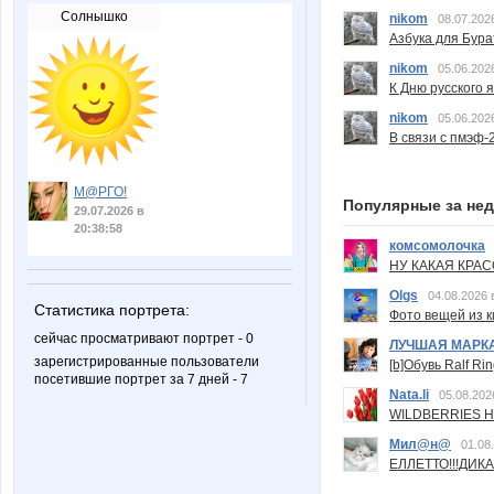
Солнышко
nikom
08.07.202
Азбука для Бура
nikom
05.06.202
К Дню русского 
nikom
05.06.202
В связи с пмэф-
М@РГО!
Популярные за не
29.07.2026 в
20:38:58
комсомолочка
НУ КАКАЯ КРАСОТ
Olgs
04.08.2026 
Статистика портрета:
Фото вещей из ки
сейчас просматривают портрет - 0
ЛУЧШАЯ МАРК
зарегистрированные пользователи
[b]Обувь Ralf Ri
посетившие портрет за 7 дней - 7
Nata.li
05.08.202
WILDBERRIES Н
Мил@н@
01.08
ЕЛЛЕТТО!!!ДИК