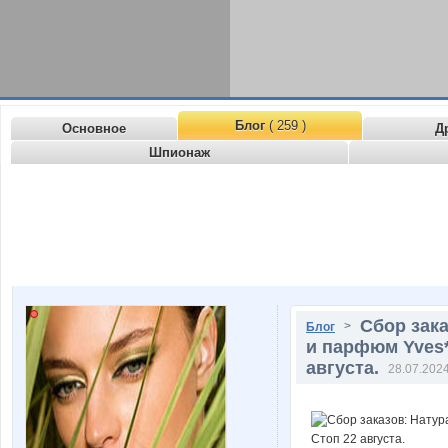
Блог
( 259 )
Основное
Д
Шпионаж
Сбор зак
>
Блог
и парфюм Yves**
августа.
28.07.2024