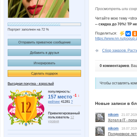
Просмотреть или сохр
Читайте мою тему <str
-- скидка до 70%! ТР не
Портрет заполнен на 72 %
Поделиться:
https://www.nn.ru/pop
Отправить приватное сообщение
Сбор заказов. Расти
Добавить в друзья
Игнорировать
0 комментариев
. Ва
Сделать подарок
Чтобы оставлять ко
Выгодная покупка - взрослый
популярность:
-1 ↓
157 место
рейтинг
41281
?
Новые записи в бл
Привилегированный
nikom
21.07.202
пользователь
12
Хотел в IT - поп
уровня
nikom
18.07.202
Полдневное лет