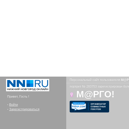
Персональный сайт пользователя
М@Р
портрет № 283753 зарегистрирован боле
М@РГО!
Привет, Гость !
-
Войти
-
Зарегистрироваться