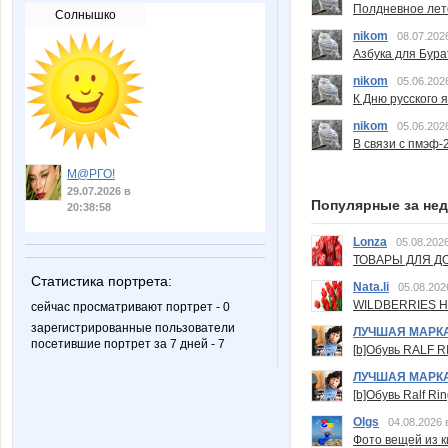
Полдневное лет
Солнышко
nikom
08.07.202
Азбука для Бура
nikom
05.06.202
К Дню русского 
nikom
05.06.202
В связи с пмэф-
М@РГО!
29.07.2026 в
Популярные за не
20:38:58
Lonza
05.08.2026
ТОВАРЫ ДЛЯ ДО
Статистика портрета:
Nata.li
05.08.202
WILDBERRIES Н
сейчас просматривают портрет - 0
зарегистрированные пользователи
ЛУЧШАЯ МАРК
посетившие портрет за 7 дней - 7
[b]Обувь RALF RI
ЛУЧШАЯ МАРК
[b]Обувь Ralf Ri
Olgs
04.08.2026 
Фото вещей из ки