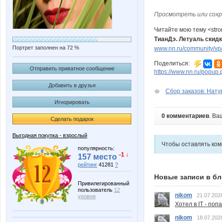
Просмотреть или сохр
Читайте мою тему <str
ТианДэ. Летуаль скидк
Портрет заполнен на 72 %
www.nn.ru/community/vp/
Поделиться:
Отправить приватное сообщение
https://www.nn.ru/pop
Добавить в друзья
Сбор заказов: Нату
Игнорировать
0 комментариев
. Ва
Сделать подарок
Выгодная покупка - взрослый
Чтобы оставлять ко
популярность:
-1 ↓
157 место
рейтинг
41281
?
Новые записи в бл
Привилегированный
пользователь
12
nikom
21.07.202
уровня
Хотел в IT - поп
nikom
18.07.202