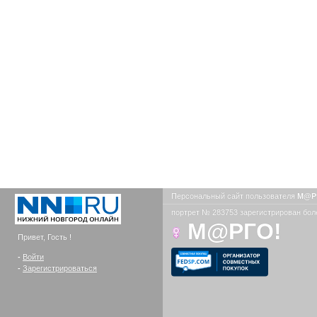
Персональный сайт пользователя
М@Р
портрет № 283753 зарегистрирован боле
М@РГО!
Привет, Гость !
-
Войти
-
Зарегистрироваться