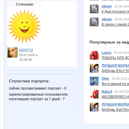
Солнышко
nikom
05.06.202
К Дню русского 
nikom
05.06.202
В связи с пмэф-
Популярные за не
М@РГО!
Lonza
05.08.2026
29.07.2026 в
ТОВАРЫ ДЛЯ ДО
20:38:58
ЛУЧШАЯ МАРК
[b]Обувь RALF RI
Olgs
04.08.2026 
Статистика портрета:
Фото вещей из ки
сейчас просматривают портрет - 0
Nata.li
05.08.202
зарегистрированные пользователи
WILDBERRIES Н
посетившие портрет за 7 дней - 7
ЛУЧШАЯ МАРК
[b]Обувь Ralf Ri