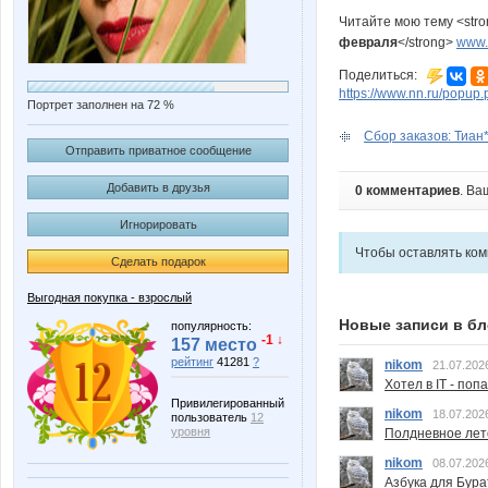
Читайте мою тему <str
февраля
</strong>
www.n
Поделиться:
https://www.nn.ru/pop
Портрет заполнен на 72 %
Сбор заказов: Тиан*
Отправить приватное сообщение
Добавить в друзья
0 комментариев
. Ва
Игнорировать
Чтобы оставлять ко
Сделать подарок
Выгодная покупка - взрослый
Новые записи в бл
популярность:
-1 ↓
157 место
рейтинг
41281
?
nikom
21.07.202
Хотел в IT - поп
Привилегированный
nikom
18.07.202
пользователь
12
уровня
Полдневное лет
nikom
08.07.202
Азбука для Бура